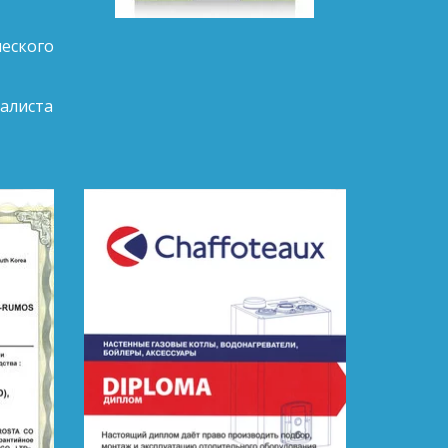
еского
алиста