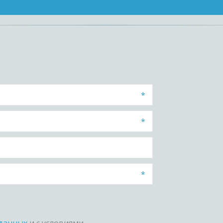
*
*
*