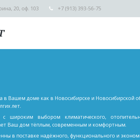
рина, 20
,
оф. 103
+7 (913) 393-56-75
Т
 в Вашем доме как в Новосибирске и Новосибирской об
гих лет.  
 с широким выбором климатического, отопитель
ает Ваш дом тёплым, современным и комфортным.
енны в поставке надёжного, функционального и эконом