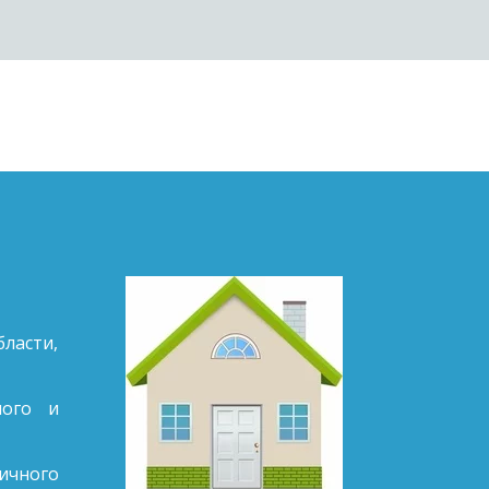
ласти, 
ного и
ичного