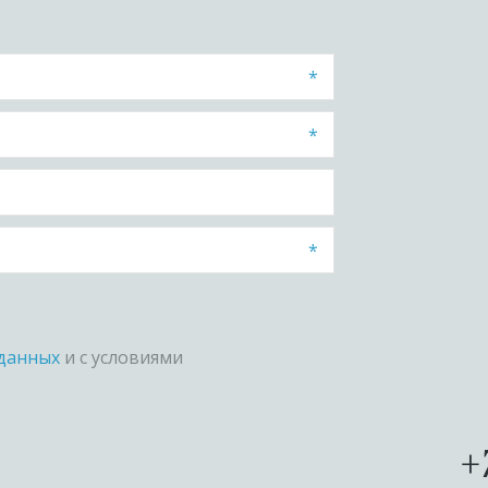
*
*
*
данных
и с условиями
+