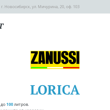
 г. Новосибирск
,
ул. Мичурина, 20
,
оф. 103
Т
LORICA
 
до 
100 
литров. 